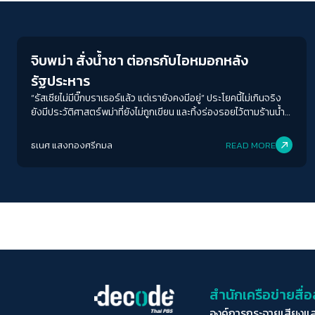
Human & Society
จิบพม่า สั่งน้ำชา ต่อกรกับไอหมอกหลัง
รัฐประหาร
“รัสเซียไม่มีบิ๊กบราเธอร์แล้ว แต่เรายังคงมีอยู่” ประโยคนี้ไม่เกินจริง
ยังมีประวัติศาสตร์พม่าที่ยังไม่ถูกเขียน และทิ้งร่องรอยไว้ตามร้านน้ำ
ชา ซูเปอร์มาเก็ต และโรงเรียนในบ้าน "จิบพม่า" ในพ.ศ.นี้จึงไม่ใช่การพา
กลับไปสู่อดีต หากแต่กำลังบันทึกปัจจุบันหลังรัฐประหารที่ถดถอยและ
ธเนศ แสงทองศรีกมล
READ MORE
ซึมลึกอยู่ในความทรงจำของใครหลายคน โดยเฉพาะเอ็มม่า ลาร์คิน
สำนักเครือข่ายสื
องค์การกระจายเสียงแ