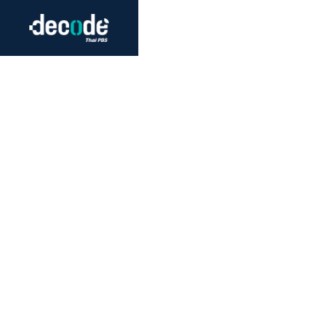
Futurism
Journalism
Crack 
Education
Peace
Sustainability
Workers/Economy
Human Rights
จิบพม่า ตามหาจอร์จ 