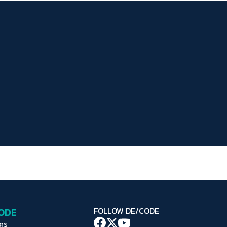
ระยะห่างข้อความ
ปกติ
มาก
มากที่สุด
ปรับสีสำหรับตาบอดสี
ปิด
Protan
Deutan
Tritan
คอนทราสต์สูง
โหมดขาวดำ
ฟอนต์อ่านง่าย
เน้นลิงก์
เน้นกรอบ Focus
CODE
FOLLOW DE/CODE
ซ่อนรูปภาพ
ใคร