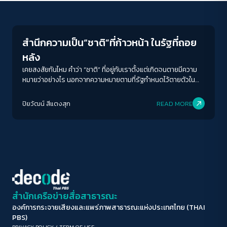
Crack Politics
ขนาดตัวอักษร
A-
A
A+
A++
สำนึกความเป็น“ชาติ”ที่ก้าวหน้า ในรัฐที่ถอย
ระยะห่างข้อความ
หลัง
ปกติ
มาก
มากที่สุด
เคยสงสัยกันไหม คำว่า “ชาติ” ที่อยู่กับเราตั้งแต่เกิดจนตายมีความ
หมายว่าอย่างไร นอกจากความหมายตามที่รัฐกำหนดไว้ตายตัวใน
ตำราเรียน ชวนศ.ดร. ธเนศ อาภรณ์สุวรรณ สนทนาว่าด้วยเรื่อง
ปรับสีสำหรับตาบอดสี
ราวของ “ชาติ” รวมถึงการปะทะกันทางความคิดเรื่องชาติระหว่าง
ปิยวัฒน์ สีแตงสุก
READ MORE
ปิด
Protan
Deutan
Tritan
ชาติแบบเก่าที่ยังคงออฟไลน์ (offline) กับชาติแบบใหม่ที่ออนไลน์
(online) รุดหน้าตามเทคโนโลยีไปทุกขณะ
คอนทราสต์สูง
โหมดขาวดำ
ฟอนต์อ่านง่าย
สำนักเครือข่ายสื่อสาธารณะ
องค์การกระจายเสียงและแพร่ภาพสาธารณะแห่งประเทศไทย (THAI
เน้นลิงก์
PBS)