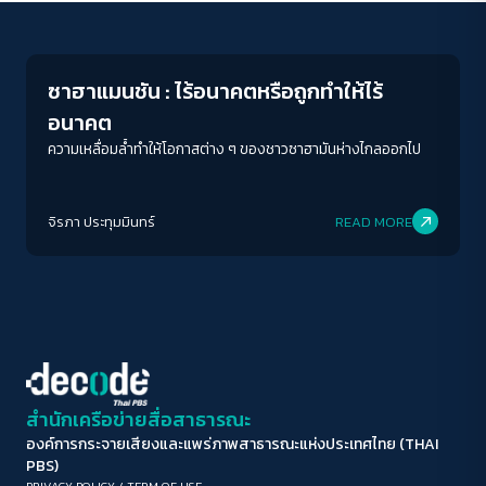
Play Read
ขนาดตัวอักษร
A-
A
A+
A++
ซาฮาแมนชัน : ไร้อนาคตหรือถูกทำให้ไร้
ระยะห่างข้อความ
อนาคต
ปกติ
มาก
มากที่สุด
ความเหลื่อมล้ำทำให้โอกาสต่าง ๆ ของชาวซาฮามันห่างไกลออกไป
ปรับสีสำหรับตาบอดสี
จิรภา ประทุมมินทร์
READ MORE
ปิด
Protan
Deutan
Tritan
คอนทราสต์สูง
โหมดขาวดำ
ฟอนต์อ่านง่าย
สำนักเครือข่ายสื่อสาธารณะ
องค์การกระจายเสียงและแพร่ภาพสาธารณะแห่งประเทศไทย (THAI
เน้นลิงก์
PBS)