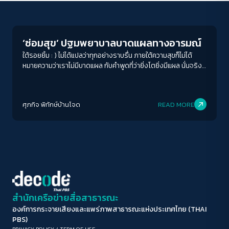
Human & Society
ขนาดตัวอักษร
A-
A
A+
A++
‘ซ่อมสุข’ ปฐมพยาบาลบาดแผลทางอารมณ์
ระยะห่างข้อความ
ใต้รอยยิ้ม : ) ไม่ได้แปลว่าทุกอย่างราบรื่น ภายใต้ความสุขก็ไม่ได้
หมายความว่าเราไม่มีบาดแผล กับคำพูดที่ว่ายิ่งโตยิ่งมีแผล นั่นจริง
ปกติ
มาก
มากที่สุด
ยิ่งกว่า การถูกปฏิเสธ , ความเหงา , การสูญเสียและเหตุการณ์
สะเทือนใจ , ความรู้สึกผิด , การครุ่นคิด , ความล้มเหลว และความ
ปรับสีสำหรับตาบอดสี
เคารพในตัวเองต่ำ ล้วนมีอนุภาพมหาศาลในการสร้างบาดแผลทาง
ศุภกิจ พิทักษ์บ้านโจด
READ MORE
อารมณ์
ปิด
Protan
Deutan
Tritan
คอนทราสต์สูง
โหมดขาวดำ
ฟอนต์อ่านง่าย
สำนักเครือข่ายสื่อสาธารณะ
องค์การกระจายเสียงและแพร่ภาพสาธารณะแห่งประเทศไทย (THAI
เน้นลิงก์
PBS)