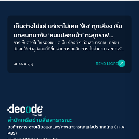
Crack Politics
ขนาดตัวอักษร
A-
A
A+
A++
เห็นต่างไม่แย่ แค่เราไม่เคย ‘ฟัง’ ทุกเสียง เริ่ม
ระยะห่างข้อความ
บทสนทนากับ ‘คนแปลกหน้า’ ทะลุกราฟ
ปกติ
มาก
มากที่สุด
เศรษฐศาสตร์พฤติกรรม
การเห็นต่างไม่ใช่เรื่องแย่ แต่เป็นเรื่องดี ๆ ที่จะสามารถขับเคลื่อน
สังคมให้เข้าสู่สังคมที่ดีขึ้น ผ่านการขบคิด การตั้งคำถาม และการรับ
ฟังเสียงทุกเสียงอย่างแท้จริง
ปรับสีสำหรับตาบอดสี
นทธร เกตุชู
READ MORE
ปิด
Protan
Deutan
Tritan
คอนทราสต์สูง
โหมดขาวดำ
ฟอนต์อ่านง่าย
สำนักเครือข่ายสื่อสาธารณะ
องค์การกระจายเสียงและแพร่ภาพสาธารณะแห่งประเทศไทย (THAI
เน้นลิงก์
PBS)