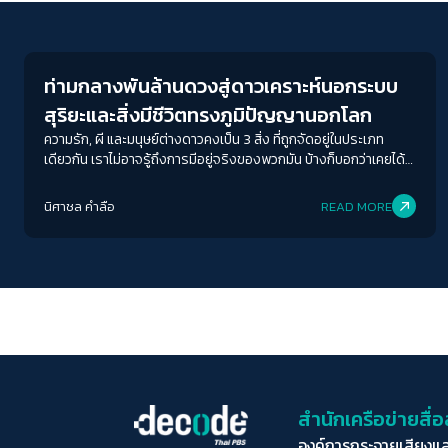
Human & Society
ท่ามกลางพันล้านดวงสู่ดาวเคราะห์นอกระบบ
สุริยะและสิ่งมีชีวิตทรงภูมิปัญญานอกโลก
ความรัก, ผี และมนุษย์ต่างดาวคงเป็น 3 สิ่ง ที่ถูกจัดอยู่ในประเภท
เดียวกัน เราไม่อาจรู้ถึงการมีอยู่จริงของพวกมัน บ้างก็บอกว่าเคยได้
เห็น, เคยได้ยิน หรือเคยได้สัมผัส แต่ก็ไม่อาจสรุปได้อย่างแน่ชัดว่าสิ่ง
เหล่านี้มีจริงหรือไม่
นิศาชล คำลือ
READ MORE
สำนักเครือข่ายสื
องค์การกระจายเสียงแ