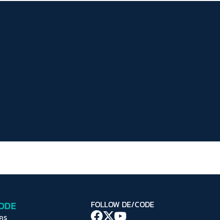
ระยะห่างข้อความ
ปกติ
มาก
มากที่สุด
ปรับสีสำหรับตาบอดสี
ปิด
Protan
Deutan
Tritan
คอนทราสต์สูง
โหมดขาวดำ
ฟอนต์อ่านง่าย
เน้นลิงก์
เน้นกรอบ Focus
CODE
FOLLOW DE/CODE
ซ่อนรูปภาพ
ใคร