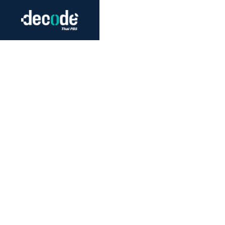
Futurism
Journalism
Crack 
Education
Peace
Sustainability
Workers/Economy
Human Rights