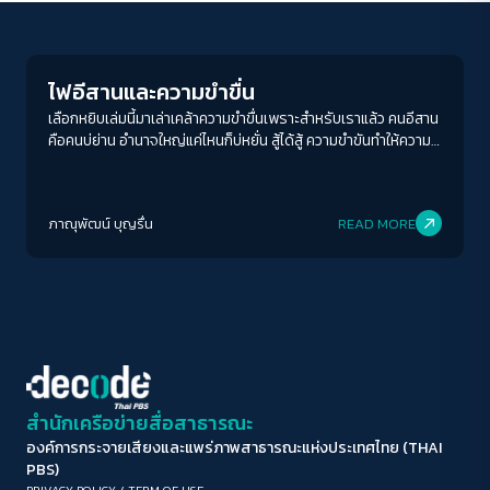
Play Read
ขนาดตัวอักษร
A-
A
A+
A++
ไฟอีสานและความขำขื่น
ระยะห่างข้อความ
เลือกหยิบเล่มนี้มาเล่าเคล้าความขำขื่นเพราะสำหรับเราแล้ว คนอีสาน
คือคนบ่ย่าน อำนาจใหญ่แค่ไหนก็บ่หยั่น สู้ได้สู้ ความขำขันทำให้ความ
ปกติ
มาก
มากที่สุด
ตึงเครียดคลายลง อย่างน้อยก็ในช่วงเวลาที่กรามขยับ หลังจากนั้นก็
สู้ต่อ
ปรับสีสำหรับตาบอดสี
ภาณุพัฒน์ บุญรื่น
READ MORE
ปิด
Protan
Deutan
Tritan
คอนทราสต์สูง
โหมดขาวดำ
ฟอนต์อ่านง่าย
สำนักเครือข่ายสื่อสาธารณะ
องค์การกระจายเสียงและแพร่ภาพสาธารณะแห่งประเทศไทย (THAI
เน้นลิงก์
PBS)