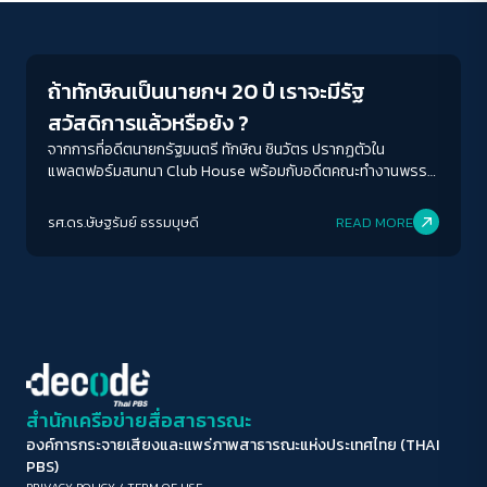
Columnist
ขนาดตัวอักษร
A-
A
A+
A++
ถ้าทักษิณเป็นนายกฯ 20 ปี เราจะมีรัฐ
ระยะห่างข้อความ
สวัสดิการแล้วหรือยัง ?
ปกติ
มาก
มากที่สุด
จากการที่อดีตนายกรัฐมนตรี ทักษิณ ชินวัตร ปรากฏตัวใน
แพลตฟอร์มสนทนา Club House พร้อมกับอดีตคณะทำงานพรรค
ไทยรักไทยเมื่อปี 2544-2548 แม้ประเด็นสนทนาจะนำสู่การตั้ง
ปรับสีสำหรับตาบอดสี
คำถามในหลายประเด็นโดยเฉพาะอย่างยิ่งประเด็นทางด้านสังคม
รศ.ดร.ษัษฐรัมย์ ธรรมบุษดี
READ MORE
ปิด
Protan
Deutan
Tritan
สิทธิมนุษยชน หรือรวมถึงความสัมพันธ์ทางการเมืองกับสถาบันพระ
มหากษัตริย์ กล่าวคือจากประเด็นข้างต้น อดีตนายกฯทักษิณ ชิน
วัตร ไม่ได้สะท้อนการปรับตัวตามความก้าวหน้าของประชาชนที่เกิด
คอนทราสต์สูง
ขึ้นในตลอดช่วงสองปีที่ผ่านมา แม้จะมีแง่มุมด้านเศรษฐกิจที่น่าสนใจ
และเชื่อว่าจะเป็นแนวทางสำคัญในการทำให้เศรษฐกิจฟื้นตัวหลัง
วิกฤติโรคระบาด
โหมดขาวดำ
ฟอนต์อ่านง่าย
สำนักเครือข่ายสื่อสาธารณะ
องค์การกระจายเสียงและแพร่ภาพสาธารณะแห่งประเทศไทย (THAI
เน้นลิงก์
PBS)