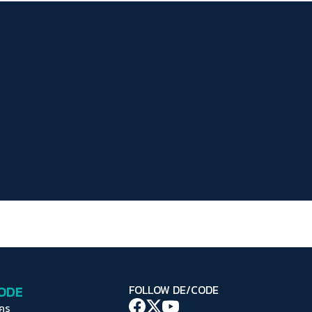
ระยะห่างข้อความ
ปกติ
มาก
มากที่สุด
ปรับสีสำหรับตาบอดสี
ปิด
Protan
Deutan
Tritan
คอนทราสต์สูง
โหมดขาวดำ
ฟอนต์อ่านง่าย
เน้นลิงก์
เน้นกรอบ Focus
CODE
FOLLOW DE/CODE
ซ่อนรูปภาพ
ใคร