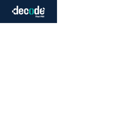
Futurism
Journalism
Crack 
Education
Peace
Sustainability
Workers/Economy
Human Rights