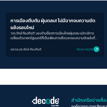
Crack Politics
การเมืองตีบตัน ฝุ่นตลบ! ไม่มีฉากจบความขัด
แย้งรอบใหม่
‘ประจักษ์ ก้องกีรติ’ มองข้ามช็อตการเมืองไทยฝุ่นตลบ แม้จะมีการ
เปลี่ยนตัวนายกรัฐมนตรีก็เป็นเพียงการยืดเวลาของความขัดแย้งที่
ไม่มีทางออกนี้ให้ทอดยาวออกไป
รศ.ดร.ประจักษ์ ก้องกีรติ
READ MORE
สำนักเครือข่ายสื
องค์การกระจายเสียงแ