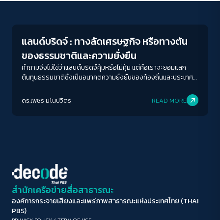
Economy
ขนาดตัวอักษร
A-
A
A+
A++
แลนด์บริดจ์ : ทางลัดเศรษฐกิจ หรือทางตัน
ระยะห่างข้อความ
ของธรรมชาติและความยั่งยืน
ปกติ
มาก
มากที่สุด
คำถามจึงไม่ใช่ว่าแลนด์บริดจ์คุ้มหรือไม่คุ้ม แต่คือเราจะยอมแลก
ต้นทุนธรรมชาติซึ่งเป็นอนาคตความยั่งยืนของท้องถิ่นและประเทศ
กับความฝันทางเศรษฐกิจระยะสั้นที่ไม่มีหลักประกันใด ๆ เลยเช่นนั้น
ปรับสีสำหรับตาบอดสี
หรือ
ดร.เพชร มโนปวิตร
READ MORE
ปิด
Protan
Deutan
Tritan
คอนทราสต์สูง
โหมดขาวดำ
ฟอนต์อ่านง่าย
สำนักเครือข่ายสื่อสาธารณะ
องค์การกระจายเสียงและแพร่ภาพสาธารณะแห่งประเทศไทย (THAI
เน้นลิงก์
PBS)