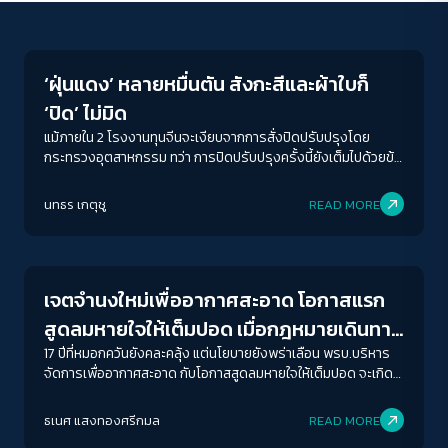
Environment
‘ฝุ่นแดง’ หลายหมื่นตัน สังกะสีและผ้าใบก็
‘ปิด’ ไม่มิด
แม้ภายใน 2 โรงงานทุนจีนจะเงียบจากการสั่งปิดปรับปรุงโดย
กระทรวงอุตสาหกรรม ทว่า การปิดปรับปรุงครั้งนี้ยังเต็มไปด้วยข้อ
สังเกตหลายประการ รวมถึงการปรับปรุงโรงงานที่ดูจะพึ่งแล้ว
เสร็จไม่กี่วันก่อนเข้าตรวจค้นครั้งนี้ โยงใยเครือข่ายทุนจีนขบวนการ
นทธร เกตุชู
READ MORE
‘ฝุ่นแดง’ สมุทรสาครหลายหมื่นตัน เอาสังกะสีและผ้าใบมาปิดก็ไม่มิด
Conflict Resolution
เจตจำนงใหม่เพื่ออากาศสะอาด โอกาสแรก
สูดลมหายใจให้เต็มปอด เมื่อกฎหมายเดินทาง
ถึงสภา
17 ปีที่หมอกควันยังคละคลุ้ง แต่นโยบายยังพร่าเลือน พรบ.บริหาร
จัดการเพื่ออากาศสะอาด กับโอกาสสูดลมหายใจให้เต็มปอด จะเกิด
ขึ้นจริงหรือเป็นแค่นิยายเล่มเก่า?
ACCESS
IBILITY
ธเนศ แสงทองศรีกมล
READ MORE
Economy