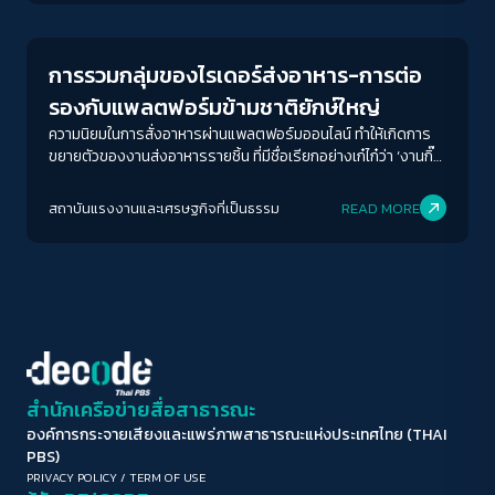
ขนาดตัวอักษร
A-
A
A+
A++
การรวมกลุ่มของไรเดอร์ส่งอาหาร-การต่อ
ระยะห่างข้อความ
รองกับแพลตฟอร์มข้ามชาติยักษ์ใหญ่
ปกติ
มาก
มากที่สุด
ความนิยมในการสั่งอาหารผ่านแพลตฟอร์มออนไลน์ ทำให้เกิดการ
ขยายตัวของงานส่งอาหารรายชิ้น ที่มีชื่อเรียกอย่างเก๋ไก๋ว่า ‘งานกิ๊ก’
(gig work) โดยพนักงานขี่มอเตอร์ไซต์ส่งอาหารหรือ “ไรเดอร์” ที่
ปรับสีสำหรับตาบอดสี
บริษัทแพลตฟอร์มกำหนดสถานะเป็น “พาร์ทเนอร์” หรือหุ้นส่วน แต่
สถาบันแรงงานและเศรษฐกิจที่เป็นธรรม
READ MORE
ปิด
Protan
Deutan
Tritan
กระบวนการทำงานที่เป็นจริงไม่ต่างจากพนักงานของบริษัท
คอนทราสต์สูง
โหมดขาวดำ
ฟอนต์อ่านง่าย
สำนักเครือข่ายสื่อสาธารณะ
องค์การกระจายเสียงและแพร่ภาพสาธารณะแห่งประเทศไทย (THAI
เน้นลิงก์
PBS)
PRIVACY POLICY
/
TERM OF USE