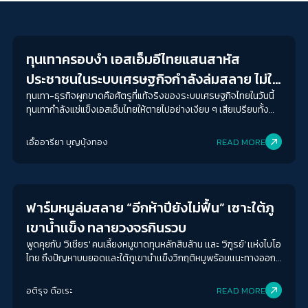
Economy
ทุนเทาครอบงำ เอสเอ็มอีไทยแสนสาหัส
ประชาชนในระบบเศรษฐกิจกำลังล่มสลาย ไม่ใช่
เพียงห้างร้านสายป่านสั้น
ทุนเทา-ธุรกิจผูกขาดคือศัตรูที่แท้จริงของระบบเศรษฐกิจไทยในวันนี้
ทุนเทากำลังแช่แข็งเอสเอ็มไทยให้ตายไปอย่างเงียบ ๆ เสียเปรียบทั้ง
ต้นทุน-การตลาดภายใต้ระบบเศรษฐกิจสีเทา เรายังมีหวัง(?)
เอื้ออารียา บุญบุ้งทอง
READ MORE
Economy
ฟาร์มหมูล่มสลาย “อีกห้าปียังไม่ฟื้น” เซาะใต้ภู
เขาน้ำเเข็ง ทลายวงจรกินรวบ
พูดคุยกับ 'วิเชียร' คนเลี้ยงหมูขาดทุนหลักสิบล้าน เเละ 'วิฑูรย์' เเห่งไบโอ
ไทย ถึงปัญหาบนยอดเเละใต้ภูเขานำเเข็งวิกฤติหมูพร้อมเเนะทางออก
ช่วยเกษตรกรรายเล็ก-กลาง
อติรุจ ดือเระ
READ MORE