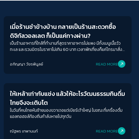
Economy
เมื่อร้านชำข้างบ้าน กลายเป็นร้านสะดวกซื้อ
ดิจิทัลวอลเลต ก็เป็นแค่ทางผ่าน?
เป็นร้านอาหารที่ใกล้ที่ทำงานที่สุดราคาอาหารไม่แพง มีทั้งเมนูเนื้อวัว
ทะเล และรวมมิตรในราคาไม่เกิน 60 บาท เวลาพักเที่ยงก็แค่โทรมาสั่ง
แล้วค่อยลงมาเอาก็ได้ไม่ต้องจ่ายเงินก่อน แล้วก็ไม่ต้องลงไปรอต่อคิวที่
ร้าน เธอเองไม่ค่อยกินข้าว แต่จะชอบซื้อพวกน้ำผลไม้ นมกล่อง และ
อภิญญา วัชรพิบูลย์
READ MORE
ขนมห่อ 5 บาท ทุกวันทั้งเธอและแม่ของเธอก็สนิทสนมกับคุณปูเกิดเป็น
Economy
มิตรภาพที่ดีต่อกันบางครั้งตอนใกล้ปิดร้านแล้วพวกเธอแวะ ไปซื้อของ
ACCESS
IBILITY
พอดีคุณปูก็จะให้โครงไก่ที่ใช้ต้มซุปเพื่อทำอาหารในร้านกับพวกเธอไป
กินกันด้วย
ขนาดตัวอักษร
ให้เหล้าเท่ากับแช่ง แล้วให้อะไรวัฒนธรรมกินดื่ม
ไทยจึงจะเติบโต
A-
A
A+
A++
ในวันที่คนไทยหันซ้ายมองขวาเจอแต่เบียร์เจ้าใหญ่ ในขณะที่เครื่องดื่ม
ระยะห่างข้อความ
แอลกอฮอล์ท้องถิ่นกำลังหายไปทุกวัน
ปกติ
มาก
มากที่สุด
ณัฐพร เทพานนท์
READ MORE