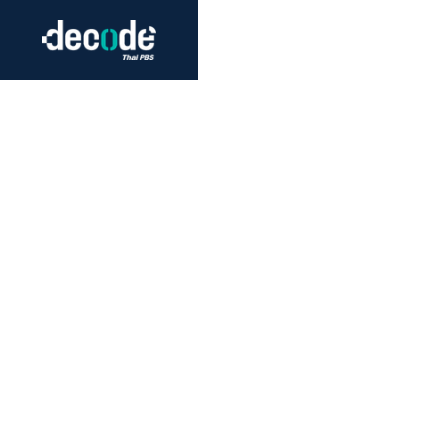
Futurism
Journalism
Crack 
Education
Peace
Sustainability
Workers/Economy
Human Rights