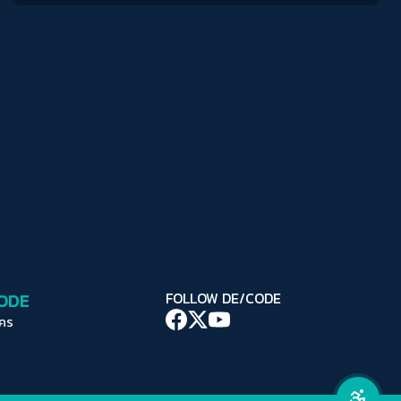
ปรับสีสำหรับตาบอดสี
ปิด
Protan
Deutan
Tritan
คอนทราสต์สูง
โหมดขาวดำ
ฟอนต์อ่านง่าย
เน้นลิงก์
เน้นกรอบ Focus
CODE
FOLLOW DE/CODE
ซ่อนรูปภาพ
ใคร
ลดการเคลื่อนไหว