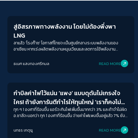
Economy
สู่อิสรภาพทางพลังงาน โดยไม่ต้องพึ่งพา
LNG
ลาแล้ว 'โรงก๊าซ' โอกาสที่ไทยจะเป็นศูนย์กลางระบบพลังงานของ
อาเซียน หากเร่งผลิตพลังงานหมุนเวียนและลดการใช้พลังงาน
ฟอสซิลที่ทุนใหญ่ถือครองเต็มหน้าตัก มีเพียงนโยบายและการเมือง
เท่านั้นที่จะทำให้ภาพฝันนั้นเกิดขึ้นจริง
ธเนศ แสงทองศรีกมล
READ MORE
Economy
กำบิลค่าไฟไว้แน่น ‘แพง’ แบบดุดันไม่เกรงใจ
ใคร! ถ้ายังการันตีกำไรให้ทุนใหญ่ ‘เราก็คงไม่
รอด’
ทุก ๆ 1 องศาที่ร้อนขึ้น แอร์จะกินไฟเพิ่มขึ้นมากกว่า 3% และถ้าจำไม่ผิด
อ.ชาลีจะบอกว่า ทุก 1 องศาที่ร้อนขึ้น จ่ายค่าไฟแพงขึ้นอยู่แล้ว 7% ยัง
ไม่นับค่าFTที่เพิ่มขึ้น แต่ประเด็นสำคัญในทุกบิลค่าไฟของเรา คือการ
บริหารจัดการของรัฐที่ผิดพลาด ตั้งแต่ ค่าพร้อมจ่าย ดีลผูกขาด ค่า
นทธร เกตุชู
READ MORE
ก๊าซธรรมชาติราคาแพง ไปจนถึงการไม่ยอมเจรจากับกลุ่มทุนเพื่อหา