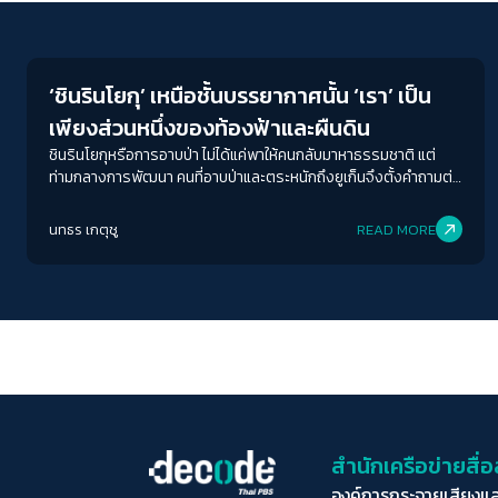
Play Read
‘ชินรินโยกุ’ เหนือชั้นบรรยากาศนั้น ‘เรา’ เป็น
เพียงส่วนหนึ่งของท้องฟ้าและผืนดิน
ชินรินโยกุหรือการอาบป่า ไม่ได้แค่พาให้คนกลับมาหาธรรมชาติ แต่
ท่ามกลางการพัฒนา คนที่อาบป่าและตระหนักถึงยูเก็นจึงตั้งคำถามต่อ
ธรรมชาติที่หดหายไป ว่าเราจะกลับมายึดโยงกับธรรมชาติได้อย่างไร
ถ้าหากวันหนึ่ง ไม่เหลือธรรมชาติให้เรายึดโยงเสียแล้ว
นทธร เกตุชู
READ MORE
สำนักเครือข่ายสื
องค์การกระจายเสียงแ