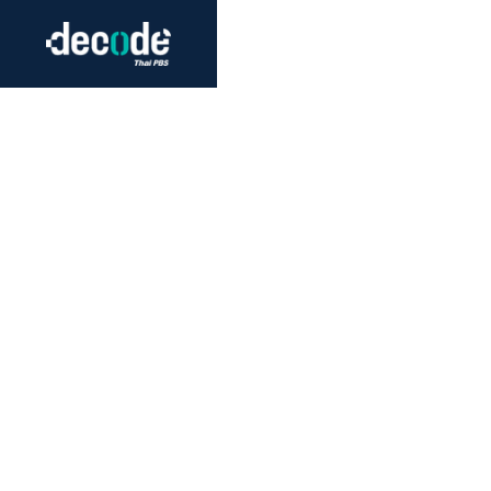
Futurism
Journalism
Crack 
Education
Peace
Sustainability
Workers/Economy
Human Rights