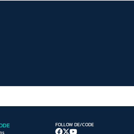
ระยะห่างข้อความ
ปกติ
มาก
มากที่สุด
ปรับสีสำหรับตาบอดสี
ปิด
Protan
Deutan
Tritan
คอนทราสต์สูง
โหมดขาวดำ
ฟอนต์อ่านง่าย
เน้นลิงก์
เน้นกรอบ Focus
CODE
FOLLOW DE/CODE
ซ่อนรูปภาพ
ใคร