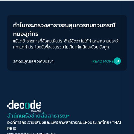
Justice
ขนาดตัวอักษร
A-
A
A+
A++
ทำไมกระทรวงสาธารณสุขควรทบทวนกรณี
ระยะห่างข้อความ
หมอสุภัทร
ปกติ
มาก
มากที่สุด
แม้แต่ข้าราชการที่สังคมเห็นประจักษ์ชัดว่า ไม่ได้ทำเฉพาะงานประจำ
หากแต่ทำประโยชน์เพื่อส่วนรวม ไม่เห็นแก่เหน็ดเหนื่อย ยังถูก
สอบสวนด้วยกระบวนการที่ไม่เป็นธรรมและให้ออกจากราชการได้
ปรับสีสำหรับตาบอดสี
ง่าย ๆ
รศ.ดร.บุญเลิศ วิเศษปรีชา
READ MORE
ปิด
Protan
Deutan
Tritan
คอนทราสต์สูง
โหมดขาวดำ
ฟอนต์อ่านง่าย
สำนักเครือข่ายสื่อสาธารณะ
องค์การกระจายเสียงและแพร่ภาพสาธารณะแห่งประเทศไทย (THAI
เน้นลิงก์
PBS)