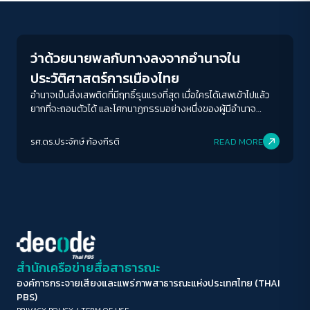
Crack Politics
ขนาดตัวอักษร
A-
A
A+
A++
ว่าด้วยนายพลกับทางลงจากอำนาจใน
ระยะห่างข้อความ
ประวัติศาสตร์การเมืองไทย
ปกติ
มาก
มากที่สุด
อำนาจเป็นสิ่งเสพติดที่มีฤทธิ์รุนแรงที่สุด เมื่อใครได้เสพเข้าไปแล้ว
ยากที่จะถอนตัวได้ และโศกนาฏกรรมอย่างหนึ่งของผู้มีอำนาจ
จำนวนมากทั่วโลกคือ ไม่รู้จังหวะเวลาว่าตนเองควรจะก้าวลงจาก
ปรับสีสำหรับตาบอดสี
อำนาจเมื่อใด
รศ.ดร.ประจักษ์ ก้องกีรติ
READ MORE
ปิด
Protan
Deutan
Tritan
คอนทราสต์สูง
โหมดขาวดำ
ฟอนต์อ่านง่าย
สำนักเครือข่ายสื่อสาธารณะ
องค์การกระจายเสียงและแพร่ภาพสาธารณะแห่งประเทศไทย (THAI
เน้นลิงก์
PBS)