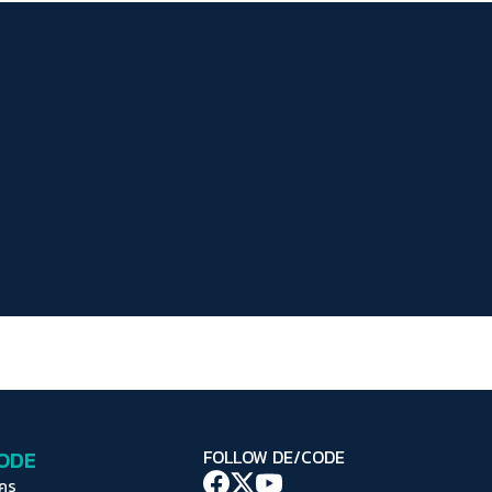
ระยะห่างข้อความ
ปกติ
มาก
มากที่สุด
ปรับสีสำหรับตาบอดสี
ปิด
Protan
Deutan
Tritan
คอนทราสต์สูง
โหมดขาวดำ
ฟอนต์อ่านง่าย
เน้นลิงก์
เน้นกรอบ Focus
CODE
FOLLOW DE/CODE
ซ่อนรูปภาพ
ใคร