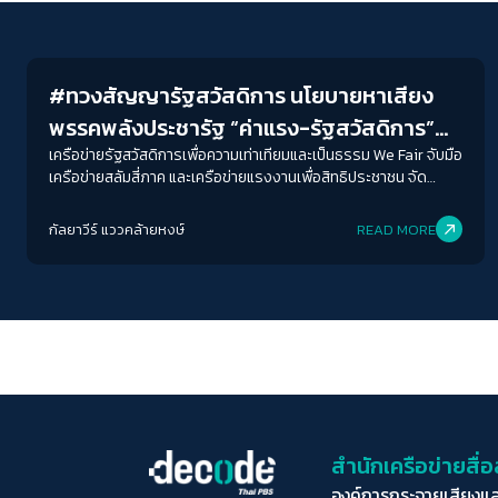
News
#ทวงสัญญารัฐสวัสดิการ นโยบายหาเสียง
พรรคพลังประชารัฐ “ค่าแรง-รัฐสวัสดิการ”
สอบตกทุกประเด็น
เครือข่ายรัฐสวัสดิการเพื่อความเท่าเทียมและเป็นธรรม We Fair จับมือ
เครือข่ายสลัมสี่ภาค และเครือข่ายแรงงานเพื่อสิทธิประชาชน จัด
กิจกรรม WE FAIR ON TOUR #ทวงสัญญารัฐสวัสดิการ ทวง
สัญญานโยบายหาเสียงพรรคการเมือง ในวาระครบรอบ 2 ปี การเลือก
กัลยาวีร์ แววคล้ายหงษ์
READ MORE
ตั้ง 24 มีนา 62
สำนักเครือข่ายสื
องค์การกระจายเสียงแ