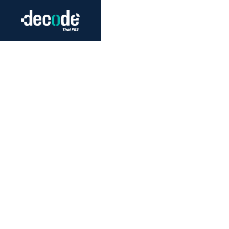
Futurism
Journalism
Crack 
Education
Peace
Sustainability
Workers/Economy
Human Rights