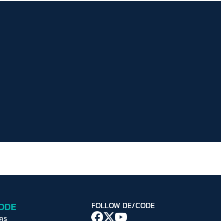
ระยะห่างข้อความ
ปกติ
มาก
มากที่สุด
ปรับสีสำหรับตาบอดสี
ปิด
Protan
Deutan
Tritan
คอนทราสต์สูง
โหมดขาวดำ
ฟอนต์อ่านง่าย
เน้นลิงก์
เน้นกรอบ Focus
CODE
FOLLOW DE/CODE
ซ่อนรูปภาพ
ใคร