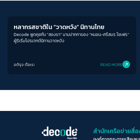
Human & Society
หลากรสชาติใน “วาดหวัง” นิทานไทย
Decode พูดคุยกับ “สองขา” นามปากกาของ “หมอน-ศรีสมร โซเฟร”
ผู้ริเริ่มโปรเจกต์นิทานวาดหวัง
อติรุจ ดือเระ
READ MORE
สำนักเครือข่ายสื
องค์การกระจายเสียงแ