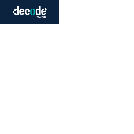
Futurism
Journalism
Crack 
Education
Peace
Sustainability
Workers/Economy
Human Rights