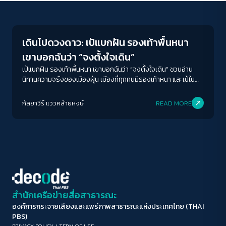
Play Read
ขนาดตัวอักษร
A-
A
A+
A++
เดินไปดวงดาว: เป้แบกฝัน รองเท้าพื้นหนา
ระยะห่างข้อความ
เขาบอกฉันว่า “จงตั้งใจเดิน”
ปกติ
มาก
มากที่สุด
เป้แบกฝัน รองเท้าพื้นหนา เขาบอกฉันว่า “จงตั้งใจเดิน” ชวนอ่าน
นิทานความจรืงของเมืองฝุ่น เมืองที่ทุกคนมีรองเท้าหนา และเป้ใบ
ใหญ่ พวกเขาต้องตั้งใจเดิน เพื่อวันนึงจะได้ขึ้นไปอยู่บนดวงดาว
ปรับสีสำหรับตาบอดสี
กัลยาวีร์ แววคล้ายหงษ์
READ MORE
ปิด
Protan
Deutan
Tritan
คอนทราสต์สูง
โหมดขาวดำ
ฟอนต์อ่านง่าย
สำนักเครือข่ายสื่อสาธารณะ
องค์การกระจายเสียงและแพร่ภาพสาธารณะแห่งประเทศไทย (THAI
เน้นลิงก์
PBS)