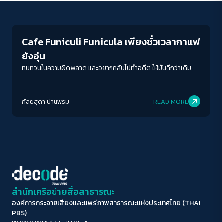
Play Read
ขนาดตัวอักษร
A-
A
A+
A++
Cafe Funiculi Funicula เพียงชั่วเวลากาแฟ
ระยะห่างข้อความ
ยังอุ่น
ปกติ
มาก
มากที่สุด
ทบทวนในความผิดพลาด และอยากกลับไปทำอดีต ให้มันดีกว่าเดิม
ปรับสีสำหรับตาบอดสี
กัลย์สุดา ปานพรม
READ MORE
ปิด
Protan
Deutan
Tritan
คอนทราสต์สูง
โหมดขาวดำ
ฟอนต์อ่านง่าย
สำนักเครือข่ายสื่อสาธารณะ
องค์การกระจายเสียงและแพร่ภาพสาธารณะแห่งประเทศไทย (THAI
เน้นลิงก์
PBS)