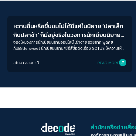
Economy
หวานชื่นหรือขื่นขมไม่ได้มีแค่ในนิยาย ‘ปลาเล็ก
กินปลาช้า’ ก็มีอยู่จริงในวงการนักเขียนนิยาย
ออนไลน์
จริงไหมวงการนักเขียนนิยายออนไลน์ เข้าง่าย รวยยาก พูดคุย
กับBittersweet นักเขียนนิยาย/ซีรีส์ชื่อดังเรื่อง SOTUS ให้ความเห็น
ต่อปรากฏการณ์ความสำเร็จของอาชีพนักเขียนนิยายออนไลน์ แต่ใน
ความเป็นจริงแล้ว วงการนี้จะหวานชื่นหรือขื่นขมแค่ไหนฟังเรื่องเล่า
อโนมา สอนบาลี
READ MORE
จากคนวงใน ทั้งฝั่งนักเขียน บุญญานี จงทวีพรมงคล และ
Bittersweet รวมทั้งฝั่งของแพลตฟอร์มนิยายออนไลน์ กิตติพงษ์ แซ่
ลิ้ม ประธานเจ้าหน้าที่บริหารสายปฏิบัติการ บริษัท เมพ คอร์ปอเรชั่น
จำกัด (มหาชน) และ กวิตา พุกสาย ประธานเจ้าหน้าที่บริหาร บริษัท ส
ตอรี่ล็อก จำกัด ผู้ดูแลแพลตฟอร์มนิยายออนไลน์ธัญวลัย
สำนักเครือข่ายสื
องค์การกระจายเสียงแ