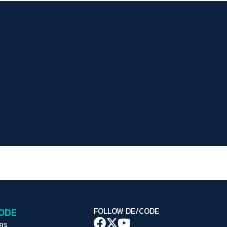
ระยะห่างข้อความ
ปกติ
มาก
มากที่สุด
ปรับสีสำหรับตาบอดสี
ปิด
Protan
Deutan
Tritan
คอนทราสต์สูง
โหมดขาวดำ
ฟอนต์อ่านง่าย
เน้นลิงก์
เน้นกรอบ Focus
CODE
FOLLOW DE/CODE
ซ่อนรูปภาพ
ใคร