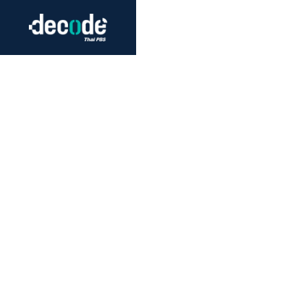
Futurism
Journalism
Crack 
Education
Peace
Sustainability
Workers/Economy
Human Rights