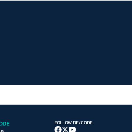
ระยะห่างข้อความ
ปกติ
มาก
มากที่สุด
ปรับสีสำหรับตาบอดสี
ปิด
Protan
Deutan
Tritan
คอนทราสต์สูง
โหมดขาวดำ
ฟอนต์อ่านง่าย
เน้นลิงก์
เน้นกรอบ Focus
CODE
FOLLOW DE/CODE
ซ่อนรูปภาพ
ใคร