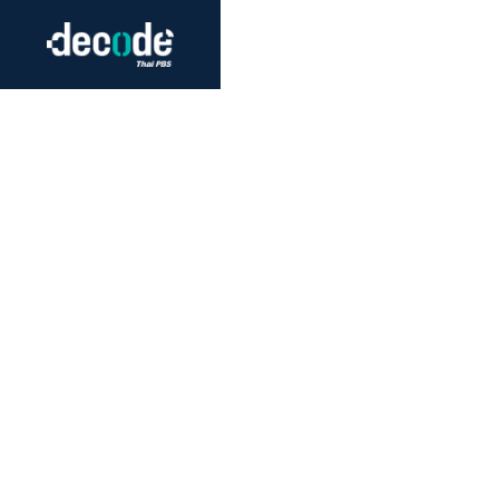
Futurism
Journalism
Crack 
Education
Peace
Sustainability
Workers/Economy
Human Rights