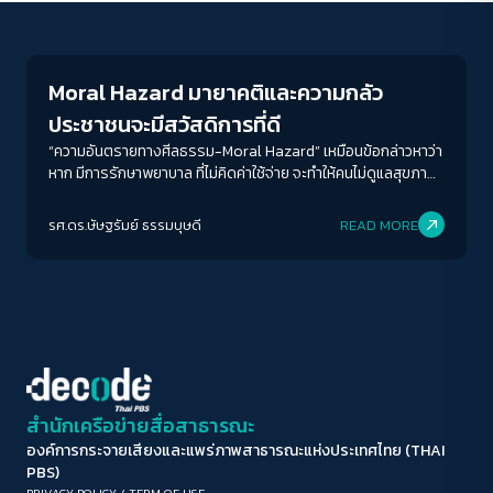
Welfare state
ขนาดตัวอักษร
A-
A
A+
A++
Moral Hazard มายาคติและความกลัว
ระยะห่างข้อความ
ประชาชนจะมีสวัสดิการที่ดี
ปกติ
มาก
มากที่สุด
“ความอันตรายทางศีลธรรม-Moral Hazard” เหมือนข้อกล่าวหาว่า
หาก มีการรักษาพยาบาล ที่ไม่คิดค่าใช้จ่าย จะทำให้คนไม่ดูแลสุขภาพ
หรือหากการศึกษาฟรี ไม่มีค่าใช้จ่ายจะทำให้คนไม่ตั้งใจเรียนหนังสือ
ปรับสีสำหรับตาบอดสี
หรือไปเรียนในสาขาที่ตนไม่ได้มีความสนใจหรือถนัด การกล่าวว่าถ้ามี
รศ.ดร.ษัษฐรัมย์ ธรรมบุษดี
READ MORE
ปิด
Protan
Deutan
Tritan
เงินบำนาญที่เพียงพอจะทำให้คนไม่วางแผนการเงินก่อนการเกษียณ
เราจะพบว่าคำกล่าวเหล่านี้เป็นคำกล่าวที่วัดจากปรากฏการณ์บาง
ปรากฏการณ์ที่ผิวเผิน
คอนทราสต์สูง
โหมดขาวดำ
ฟอนต์อ่านง่าย
สำนักเครือข่ายสื่อสาธารณะ
องค์การกระจายเสียงและแพร่ภาพสาธารณะแห่งประเทศไทย (THAI
เน้นลิงก์
PBS)