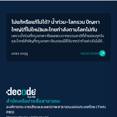
Environment
ขนาดตัวอักษร
A-
A
A+
A++
ไม่แก้หรือแก้ไม่ได้? น้ำท่วม-โลกรวน ปัญหา
ระยะห่างข้อความ
ใหญ่(ที่ไม่ใหม่)และไทยกำลังตามโลกไม่ทัน
ปกติ
มาก
มากที่สุด
เพราะน้ำท่วมที่กรุงเทพฯ คือผลพวงจากธรรมชาติที่ย่ำแย่ลงทุกวัน
และโจทย์สำคัญที่กรุงเทพฯ ต้องตอบให้ได้มากกว่าทำอย่างไรไม่ให้
น้ำท่วม คือเราเตรียมรับมือกับสภาวะอากาศสุดขั้ว ที่ถี่ขึ้นทุกวัน
ปรับสีสำหรับตาบอดสี
อย่างไร
นทธร เกตุชู
READ MORE
ปิด
Protan
Deutan
Tritan
คอนทราสต์สูง
โหมดขาวดำ
ฟอนต์อ่านง่าย
สำนักเครือข่ายสื่อสาธารณะ
องค์การกระจายเสียงและแพร่ภาพสาธารณะแห่งประเทศไทย (THAI
เน้นลิงก์
PBS)