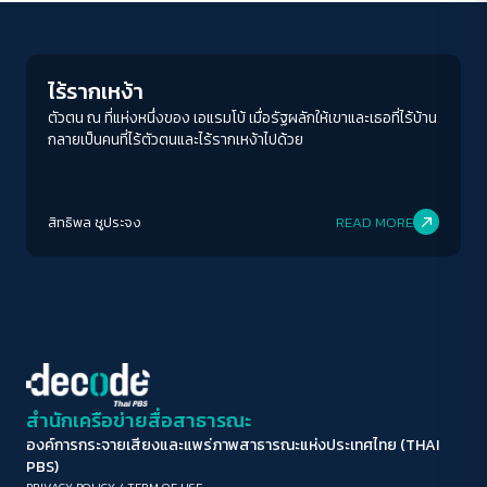
Inequality
ขนาดตัวอักษร
A-
A
A+
A++
ไร้รากเหง้า
ระยะห่างข้อความ
ตัวตน ณ ที่แห่งหนึ่งของ เอแรมโบ้ เมื่อรัฐผลักให้เขาและเธอที่ไร้บ้าน
กลายเป็นคนที่ไร้ตัวตนและไร้รากเหง้าไปด้วย
ปกติ
มาก
มากที่สุด
ปรับสีสำหรับตาบอดสี
สิทธิพล ชูประจง
READ MORE
ปิด
Protan
Deutan
Tritan
คอนทราสต์สูง
โหมดขาวดำ
ฟอนต์อ่านง่าย
สำนักเครือข่ายสื่อสาธารณะ
องค์การกระจายเสียงและแพร่ภาพสาธารณะแห่งประเทศไทย (THAI
เน้นลิงก์
PBS)