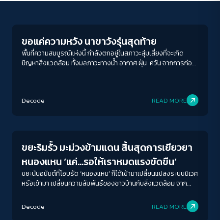
Environment
ขอแค่ความหวัง นาขาวังรุ่นสุดท้าย
พื้นที่ความสมบูรณ์แห่งนี้ กำลังตกอยู่ในสภาวะสุ่มเสี่ยงที่จะเกิด
ปัญหาสิ่งแวดล้อม ทั้งมลภาวะทางน้ำ อากาศ ฝุ่น ควัน จากการก่อ
ตั้งโรงงานอุตสาหกรรมหลากหลาย แบบหลีกเลี่ยงไม่ได้
Decode
READ MORE
Environment
ขยะริมรั้ว มะม่วงข้ามแดน สิ้นสุดการเยียวยา
หนองแหน ‘แค่…รอให้เราหมดแรงขัดขืน’
ขยะนับอนันต์ที่โอบรัด ‘หนองแหน’ ก็ได้เข้ามาเปลี่ยนแปลงระบบนิเวศ
หรือเข้ามา เปลี่ยนความสัมพันธ์ของชาวบ้านกับสิ่งแวดล้อม จาก
พื้นที่ที่ถูกขนานนามว่าเป็นแหล่งผลิตอาหารที่สำคัญ แห่งหนึ่งของ
ภาคตะวันออก มาสู่พื้นที่ที่มีผลผลิตทางการเกษตรไม่แน่นอนและ
Decode
READ MORE
ผันแปรตามบ่อขยะ “ป้าหนู” หรือ “แม่หนู” ยืนยันถึงผลกระทบนี้ได้ดี่
Environment