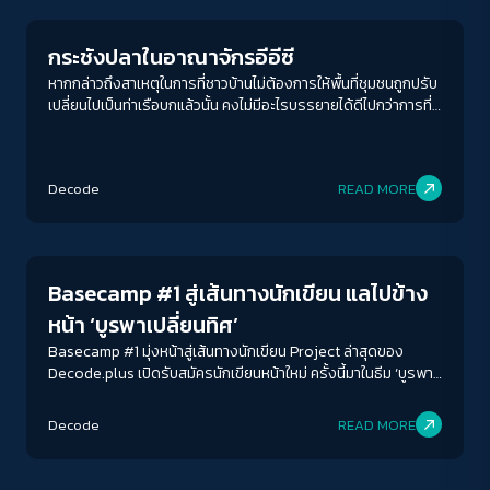
กระชังปลาในอาณาจักรอีอีซี
หากกล่าวถึงสาเหตุในการที่ชาวบ้านไม่ต้องการให้พื้นที่ชุมชนถูกปรับ
เปลี่ยนไปเป็นท่าเรือบกแล้วนั้น คงไม่มีอะไรบรรยายได้ดีไปกว่าการที่
ลุงยงยุทธพาฉันไปยังกระชังเพาะเลี้ยงปลานิลจิตรลดา ที่ชาวบ้านใน
ชุมชน ยึดเป็นอาชีพหลักในการหารายได้เลี้ยงปากท้อง การเดินพูด
ACCESS
IBILITY
คุยถึงวิถีชีวิตในชุมชนก่อนสอบถามถึงท่าเรือบก เป็นสิ่งที่ทําให้ฉัน
Decode
READ MORE
สัมผัสได้ว่าเพราะเหตุใดชาวบ้านจึงต้องการรักษาพื้นที่ซึ่งเป็นบ้าน
และแหล่งทํามาหากิน “ปลา กุ้ง ปู สัตว์น้ำต่าง ๆ ในพื้นที่อุดมสมบูรณ์
Environment
ขนาดตัวอักษร
มาก เพราะมีน้ำที่ดีแหล่งน้ำเลยเป็นพื้นที่ประกอบอาชีพและเลี้ยงทุก
ชีวิตในชุมชน”
A-
A
A+
A++
Basecamp #1 สู่เส้นทางนักเขียน แลไปข้าง
ระยะห่างข้อความ
หน้า ‘บูรพาเปลี่ยนทิศ’
ปกติ
มาก
มากที่สุด
Basecamp #1 มุ่งหน้าสู่เส้นทางนักเขียน Project ล่าสุดของ
Decode.plus เปิดรับสมัครนักเขียนหน้าใหม่ ครั้งนี้มาในธีม ‘บูรพา
เปลี่ยนทิศ’ ตอกสมอ ตั้งแคมป์กันที่บางปะกง ในวันที่คลื่น
ปรับสีสำหรับตาบอดสี
ลม“อุตสาหกรรม” โหมพัดแรง
Decode
READ MORE
ปิด
Protan
Deutan
Tritan