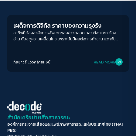
Columnist
ขนาดตัวอักษร
A-
A
A+
A++
เผด็จการดิจิทัล ราคาของความรุงรัง
ระยะห่างข้อความ
อาชีพที่ต้องอาศัยการอัพเดทของข่าวตลอดเวลา ต้องแชท ต้อง
อ่าน ต้องดูความเคลื่อนไหว เพราะมันมีผลต่อการทำงาน บวกกับ
ปกติ
มาก
มากที่สุด
นิสัยอยากรู้เรื่องนั้นเรื่องนี้ มันฟูมฟักนิสัย “ไม่อยากจะพลาดอะไร
เลย” มากขึ้นเรื่อย ๆ เราอยากจะตามมันให้หมด อยากเข้าใจคำฮิตใน
ปรับสีสำหรับตาบอดสี
โลกออนไลน์ อยากอ่านเรื่องที่เขาล้อเลียนกันรู้เรื่อง ไม่อยากตก
กัลยาวีร์ แววคล้ายหงษ์
READ MORE
ขบวนใด ๆ
ปิด
Protan
Deutan
Tritan
คอนทราสต์สูง
โหมดขาวดำ
ฟอนต์อ่านง่าย
สำนักเครือข่ายสื่อสาธารณะ
องค์การกระจายเสียงและแพร่ภาพสาธารณะแห่งประเทศไทย (THAI
เน้นลิงก์
PBS)