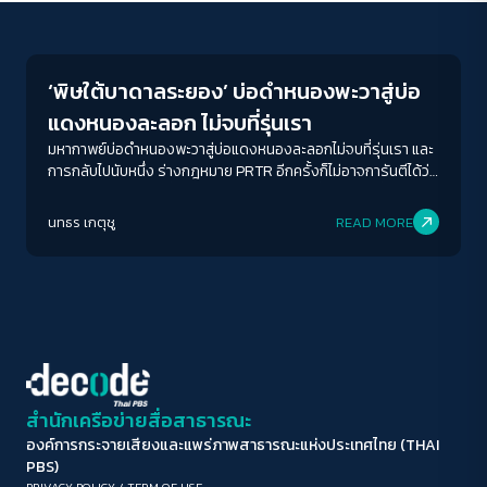
Environment
ขนาดตัวอักษร
A-
A
A+
A++
‘พิษใต้บาดาลระยอง’ บ่อดำหนองพะวาสู่บ่อ
ระยะห่างข้อความ
แดงหนองละลอก ไม่จบที่รุ่นเรา
ปกติ
มาก
มากที่สุด
มหากาพย์บ่อดำหนองพะวาสู่บ่อแดงหนองละลอกไม่จบที่รุ่นเรา และ
การกลับไปนับหนึ่ง ร่างกฎหมาย PRTR อีกครั้งก็ไม่อาจการันตีได้ว่า
สิ่งแวดล้อมและชีวิตที่สูญเสียไปนั้นจะกลับคืน เมื่อทุกเวลาที่เสียไป
ปรับสีสำหรับตาบอดสี
ไม่ใช่การรอ แต่นับถอยหลังต่อการสูญเสียบ้านทั้งหลังของ
นทธร เกตุชู
READ MORE
ปิด
Protan
Deutan
Tritan
ครอบครัวใดครอบครัวหนึ่งไปตลอดกาล
คอนทราสต์สูง
โหมดขาวดำ
ฟอนต์อ่านง่าย
สำนักเครือข่ายสื่อสาธารณะ
องค์การกระจายเสียงและแพร่ภาพสาธารณะแห่งประเทศไทย (THAI
เน้นลิงก์
PBS)