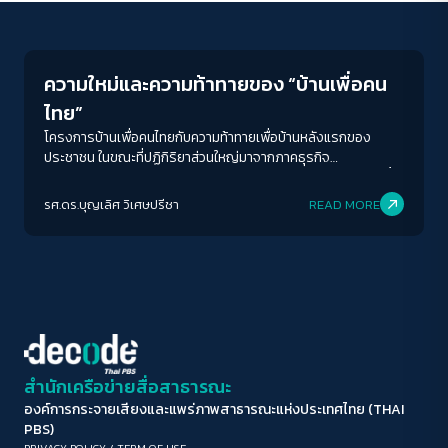
Economy
ขนาดตัวอักษร
A-
A
A+
A++
ความใหม่และความท้าทายของ “บ้านเพื่อคน
ระยะห่างข้อความ
ไทย”
ปกติ
มาก
มากที่สุด
โครงการบ้านเพื่อคนไทยกับความท้าทายเพื่อบ้านหลังแรกของ
ประชาชน ในขณะที่ปฏิกิริยาส่วนใหญ่มาจากภาคธุรกิจ
อสังหาริมทรัพย์ที่ออกมาในทางไม่ค่อยเห็นด้วย เพราะเกรงว่า จะซ้ำ
ปรับสีสำหรับตาบอดสี
เติมตลาดอสังหาริมทรัพย์ที่ยังมีบ้านคงค้างรอขายอยู่ในตลาดเป็น
รศ.ดร.บุญเลิศ วิเศษปรีชา
READ MORE
ปิด
Protan
Deutan
Tritan
จำนวนมาก รัฐบาลแพทองธารจะบรรลุผลเพื่อแก้ปัญหาที่อยู่อาศัย
ได้อย่างไรบ้าง
คอนทราสต์สูง
โหมดขาวดำ
ฟอนต์อ่านง่าย
สำนักเครือข่ายสื่อสาธารณะ
องค์การกระจายเสียงและแพร่ภาพสาธารณะแห่งประเทศไทย (THAI
เน้นลิงก์
PBS)