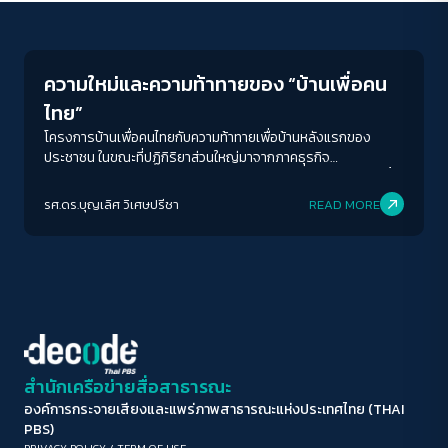
Economy
ขนาดตัวอักษร
A-
A
A+
A++
ความใหม่และความท้าทายของ “บ้านเพื่อคน
ระยะห่างข้อความ
ไทย”
ปกติ
มาก
มากที่สุด
โครงการบ้านเพื่อคนไทยกับความท้าทายเพื่อบ้านหลังแรกของ
ประชาชน ในขณะที่ปฏิกิริยาส่วนใหญ่มาจากภาคธุรกิจ
อสังหาริมทรัพย์ที่ออกมาในทางไม่ค่อยเห็นด้วย เพราะเกรงว่า จะซ้ำ
ปรับสีสำหรับตาบอดสี
เติมตลาดอสังหาริมทรัพย์ที่ยังมีบ้านคงค้างรอขายอยู่ในตลาดเป็น
รศ.ดร.บุญเลิศ วิเศษปรีชา
READ MORE
ปิด
Protan
Deutan
Tritan
จำนวนมาก รัฐบาลแพทองธารจะบรรลุผลเพื่อแก้ปัญหาที่อยู่อาศัย
ได้อย่างไรบ้าง
คอนทราสต์สูง
โหมดขาวดำ
ฟอนต์อ่านง่าย
สำนักเครือข่ายสื่อสาธารณะ
องค์การกระจายเสียงและแพร่ภาพสาธารณะแห่งประเทศไทย (THAI
เน้นลิงก์
PBS)