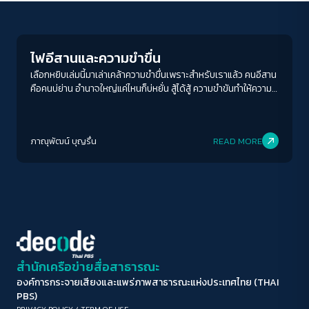
Play Read
ขนาดตัวอักษร
A-
A
A+
A++
ไฟอีสานและความขำขื่น
ระยะห่างข้อความ
เลือกหยิบเล่มนี้มาเล่าเคล้าความขำขื่นเพราะสำหรับเราแล้ว คนอีสาน
คือคนบ่ย่าน อำนาจใหญ่แค่ไหนก็บ่หยั่น สู้ได้สู้ ความขำขันทำให้ความ
ปกติ
มาก
มากที่สุด
ตึงเครียดคลายลง อย่างน้อยก็ในช่วงเวลาที่กรามขยับ หลังจากนั้นก็
สู้ต่อ
ปรับสีสำหรับตาบอดสี
ภาณุพัฒน์ บุญรื่น
READ MORE
ปิด
Protan
Deutan
Tritan
คอนทราสต์สูง
โหมดขาวดำ
ฟอนต์อ่านง่าย
สำนักเครือข่ายสื่อสาธารณะ
องค์การกระจายเสียงและแพร่ภาพสาธารณะแห่งประเทศไทย (THAI
เน้นลิงก์
PBS)