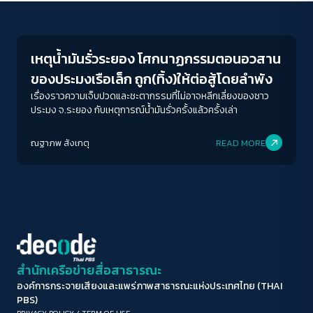
Conflict Resolution
ขนาดตัวอักษร
A-
A
A+
A++
เหตุน้ำมันรั่วระยอง โศกนาฏกรรมตอนอวสาน
ระยะห่างข้อความ
ของประมงเรือเล็ก ถูก(ทิ้ง)ให้ต่อสู้โดยลำพัง
ปกติ
มาก
มากที่สุด
เรื่องราวความเจ็บปวดและชะตากรรมที่ไม่อาจหลีกเลี่ยงของชาว
ประมง จ.ระยอง กับเหตุการณ์น้ำมันรั่วครั้งแล้วครั้งเล่า
ปรับสีสำหรับตาบอดสี
ณฐาภพ สังเกตุ
READ MORE
ปิด
Protan
Deutan
Tritan
คอนทราสต์สูง
โหมดขาวดำ
ฟอนต์อ่านง่าย
สำนักเครือข่ายสื่อสาธารณะ
องค์การกระจายเสียงและแพร่ภาพสาธารณะแห่งประเทศไทย (THAI
เน้นลิงก์
PBS)