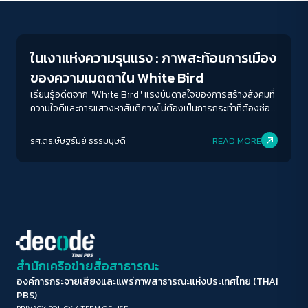
Peaceful
ขนาดตัวอักษร
A-
A
A+
A++
ในเงาแห่งความรุนแรง : ภาพสะท้อนการเมือง
ระยะห่างข้อความ
ของความเมตตาใน White Bird
ปกติ
มาก
มากที่สุด
เรียนรู้อดีตจาก "White Bird" แรงบันดาลใจของการสร้างสังคมที่
ความใจดีและการแสวงหาสันติภาพไม่ต้องเป็นการกระทำที่ต้องซ่อน
เร้น แต่เป็นคุณค่าที่ได้รับการยกย่องและสนับสนุนจากสังคม
ปรับสีสำหรับตาบอดสี
รศ.ดร.ษัษฐรัมย์ ธรรมบุษดี
READ MORE
ปิด
Protan
Deutan
Tritan
คอนทราสต์สูง
โหมดขาวดำ
ฟอนต์อ่านง่าย
สำนักเครือข่ายสื่อสาธารณะ
องค์การกระจายเสียงและแพร่ภาพสาธารณะแห่งประเทศไทย (THAI
เน้นลิงก์
PBS)