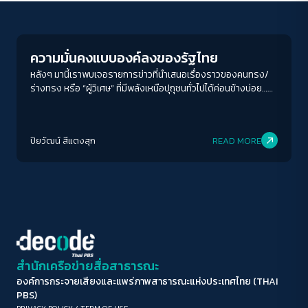
Conflict Resolution
ขนาดตัวอักษร
A-
A
A+
A++
ความมั่นคงแบบองค์ลงของรัฐไทย
ระยะห่างข้อความ
หลังๆ มานี้เราพบเจอรายการข่าวที่นำเสนอเรื่องราวของคนทรง/
ร่างทรง หรือ “ผู้วิเศษ” ที่มีพลังเหนือปุถุชนทั่วไปได้ค่อนข้างบ่อย…
ปกติ
มาก
มากที่สุด
แน่นอนว่า เรื่องแบบนี้เรียกเรตติ้งได้ดี หลังรายการจบก็ยังเป็นกระ
แสต่อเนื่องในโซเชียลมีเดีย มีโพสต์ที่ทั้งชื่นชมและวิจารณ์ รวมถึง
ปรับสีสำหรับตาบอดสี
“ผู้วิเศษ” บางคนกลายเป็น “มีม” ที่เอาไปล้อหยอกกับเรื่องอื่นๆ ต่อได้
ปิยวัฒน์ สีแตงสุก
READ MORE
อีก
ปิด
Protan
Deutan
Tritan
คอนทราสต์สูง
โหมดขาวดำ
ฟอนต์อ่านง่าย
สำนักเครือข่ายสื่อสาธารณะ
องค์การกระจายเสียงและแพร่ภาพสาธารณะแห่งประเทศไทย (THAI
เน้นลิงก์
PBS)