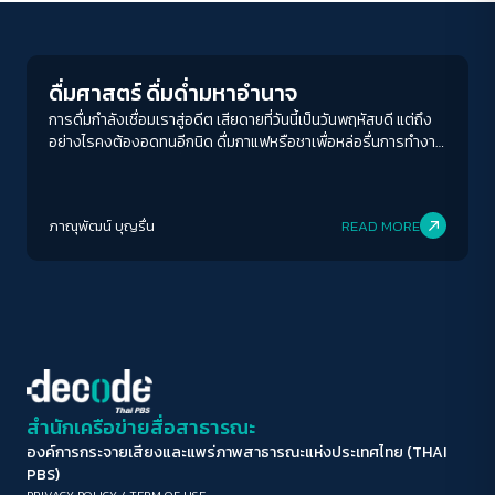
News
ขนาดตัวอักษร
A-
A
A+
A++
ดื่มศาสตร์ ดื่มด่ำมหาอำนาจ
ระยะห่างข้อความ
การดื่มกำลังเชื่อมเราสู่อดีต เสียดายที่วันนี้เป็นวันพฤหัสบดี แต่ถึง
อย่างไรคงต้องอดทนอีกนิด ดื่มกาแฟหรือชาเพื่อหล่อรื่นการทำงาน
ปกติ
มาก
มากที่สุด
ไปก่อน ก่อนถึงพรุ่งนี้ที่เราจะได้แฮ๊งเอ้าท์ชนแก้ว ระบายความเครียด
เบา ๆ ตามวิถีมนุษย์เงินเดือนยุค 2023 วางกรอบศีลธรรมแบบที่เป็น
ปรับสีสำหรับตาบอดสี
ขนบไว้สักครู่
ภาณุพัฒน์ บุญรื่น
READ MORE
ปิด
Protan
Deutan
Tritan
คอนทราสต์สูง
โหมดขาวดำ
ฟอนต์อ่านง่าย
สำนักเครือข่ายสื่อสาธารณะ
องค์การกระจายเสียงและแพร่ภาพสาธารณะแห่งประเทศไทย (THAI
เน้นลิงก์
PBS)