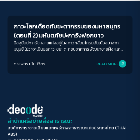
Environment
ขนาดตัวอักษร
A-
A
A+
A++
ภาวะโลกเดือดกับชะตากรรมของมหาสมุทร
ระยะห่างข้อความ
(ตอนที่ 2) มหันตภัยปะการังฟอกขาว
ปกติ
มาก
มากที่สุด
ปัจจุบันปะการังหลายแห่งอยู่ในสภาวะเสื่อมโทรมอันเนื่องมาจาก
มนุษย์ ไม่ว่าจะเป็นมลภาวะขยะ ตะกอนจากการพัฒนาชายฝั่ง และ
การทำประมงมากเกินขนาด รวมไปถึงการท่องเที่ยวที่ไม่รับผิดชอบ
ปรับสีสำหรับตาบอดสี
ดร.เพชร มโนปวิตร
READ MORE
ปิด
Protan
Deutan
Tritan
คอนทราสต์สูง
โหมดขาวดำ
ฟอนต์อ่านง่าย
สำนักเครือข่ายสื่อสาธารณะ
องค์การกระจายเสียงและแพร่ภาพสาธารณะแห่งประเทศไทย (THAI
เน้นลิงก์
PBS)