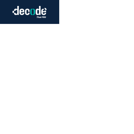
Futurism
Journalism
Crack 
Education
Peace
Sustainability
Workers/Economy
Human Rights
ปัญหาสำค