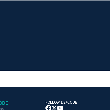
ระยะห่างข้อความ
ปกติ
มาก
มากที่สุด
ปรับสีสำหรับตาบอดสี
ปิด
Protan
Deutan
Tritan
คอนทราสต์สูง
โหมดขาวดำ
ฟอนต์อ่านง่าย
เน้นลิงก์
เน้นกรอบ Focus
CODE
FOLLOW DE/CODE
ซ่อนรูปภาพ
ใคร