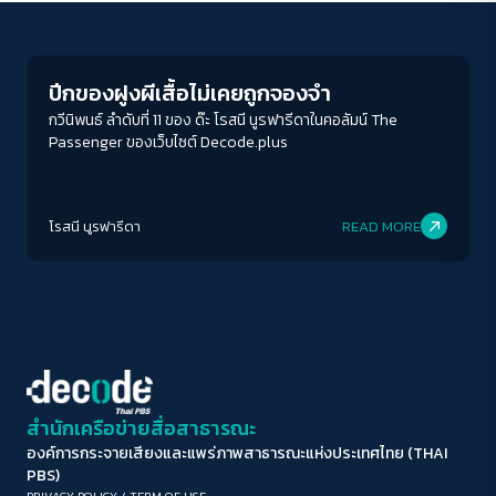
Columnist
ขนาดตัวอักษร
A-
A
A+
A++
ปีกของฝูงผีเสื้อไม่เคยถูกจองจำ
ระยะห่างข้อความ
กวีนิพนธ์ ลำดับที่ 11 ของ ด๊ะ โรสนี นูรฟารีดาในคอลัมน์ The
Passenger ของเว็บไซต์ Decode.plus
ปกติ
มาก
มากที่สุด
ปรับสีสำหรับตาบอดสี
โรสนี นูรฟารีดา
READ MORE
ปิด
Protan
Deutan
Tritan
คอนทราสต์สูง
โหมดขาวดำ
ฟอนต์อ่านง่าย
สำนักเครือข่ายสื่อสาธารณะ
องค์การกระจายเสียงและแพร่ภาพสาธารณะแห่งประเทศไทย (THAI
เน้นลิงก์
PBS)