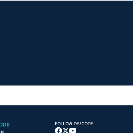
ระยะห่างข้อความ
ปกติ
มาก
มากที่สุด
ปรับสีสำหรับตาบอดสี
ปิด
Protan
Deutan
Tritan
คอนทราสต์สูง
โหมดขาวดำ
ฟอนต์อ่านง่าย
เน้นลิงก์
เน้นกรอบ Focus
CODE
FOLLOW DE/CODE
ซ่อนรูปภาพ
ใคร