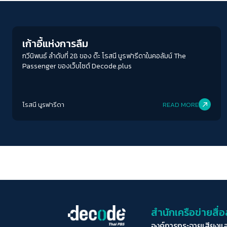
Human & Society
เก้าอี้แห่งการลืม
กวีนิพนธ์ ลำดับที่ 28 ของ ด๊ะ โรสนี นูรฟารีดาในคอลัมน์ The
Passenger ของเว็บไซต์ Decode.plus
โรสนี นูรฟารีดา
READ MORE
สำนักเครือข่ายสื
องค์การกระจายเสียงแ