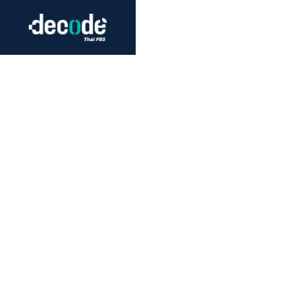
Futurism
Journalism
Crack 
Education
Peace
Sustainability
Workers/Economy
Human Rights