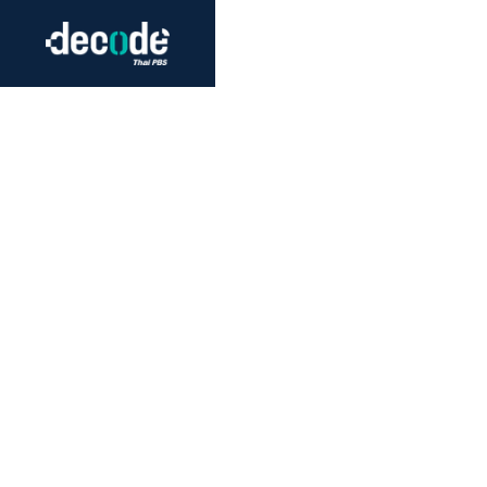
Futurism
Journalism
Crack 
Education
Peace
Sustainability
Workers/Economy
Human Rights