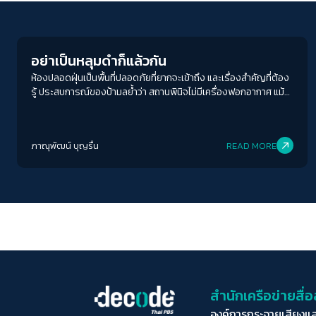
Play Read
อย่าเป็นหลุมดำก็แล้วกัน
ห้องปลอดฝุ่นเป็นพื้นที่ปลอดภัยที่ยากจะเข้าถึง และเรื่องสำคัญที่ต้อง
รู้ ประสบการณ์ของป้ามลย้ำว่า สถานพินิจไม่มีเครื่องฟอกอากาศ แม้
จริงอยู่ที่เราไม่ได้ปฏิเสธว่ามีเด็กที่ทำความผิดจริง แต่ประสบการณ์
จากการศึกษาในต่างประเทศและที่เห็น ๆ ในไทย การจับคนผิดเข้าคุก
การเพิ่มโทษที่แรงขึ้น ก็ไม่ได้ทำให้อาชญากรรมลดลงจริงหรือไม่
ภาณุพัฒน์ บุญรื่น
READ MORE
สำนักเครือข่ายสื
องค์การกระจายเสียงแ