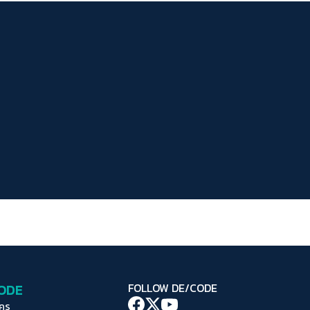
ระยะห่างข้อความ
ปกติ
มาก
มากที่สุด
ปรับสีสำหรับตาบอดสี
ปิด
Protan
Deutan
Tritan
คอนทราสต์สูง
โหมดขาวดำ
ฟอนต์อ่านง่าย
เน้นลิงก์
เน้นกรอบ Focus
CODE
FOLLOW DE/CODE
ซ่อนรูปภาพ
ใคร