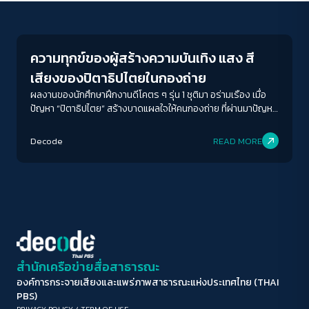
Futurism
ขนาดตัวอักษร
A-
A
A+
A++
ความทุกข์ของผู้สร้างความบันเทิง แสง สี
ระยะห่างข้อความ
เสียงของปิตาธิปไตยในกองถ่าย
ปกติ
มาก
มากที่สุด
ผลงานของนักศึกษาฝึกงานดีโคตร ๆ รุ่น 1 ชุติมา อร่ามเรือง เมื่อ
ปัญหา “ปิตาธิปไตย” สร้างบาดแผลใจให้คนกองถ่าย ที่ผ่านมาปัญหา
ในกองถ่ายถูกหยิบยกนำมาพูดถึงมากมายไม่ว่าจะเป็นเรื่อง
ปรับสีสำหรับตาบอดสี
สวัสดิการ ค่าแรง ชนชั้นในกองถ่าย
Decode
READ MORE
ปิด
Protan
Deutan
Tritan
คอนทราสต์สูง
โหมดขาวดำ
ฟอนต์อ่านง่าย
สำนักเครือข่ายสื่อสาธารณะ
องค์การกระจายเสียงและแพร่ภาพสาธารณะแห่งประเทศไทย (THAI
เน้นลิงก์
PBS)