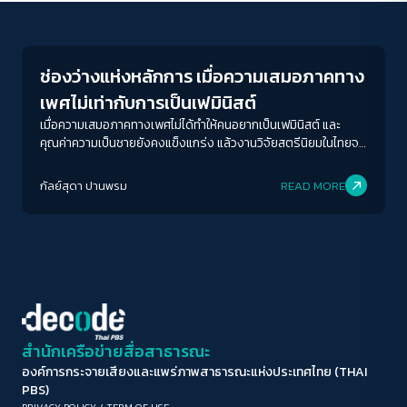
Gender & Sexuality
ขนาดตัวอักษร
A-
A
A+
A++
ช่องว่างแห่งหลักการ เมื่อความเสมอภาคทาง
ระยะห่างข้อความ
เพศไม่เท่ากับการเป็นเฟมินิสต์
ปกติ
มาก
มากที่สุด
เมื่อความเสมอภาคทางเพศไม่ได้ทำให้คนอยากเป็นเฟมินิสต์ และ
คุณค่าความเป็นชายยังคงแข็งแกร่ง แล้วงานวิจัยสตรีนิยมในไทยจะ
มีท่าทีอย่างไร
ปรับสีสำหรับตาบอดสี
กัลย์สุดา ปานพรม
READ MORE
ปิด
Protan
Deutan
Tritan
คอนทราสต์สูง
โหมดขาวดำ
ฟอนต์อ่านง่าย
สำนักเครือข่ายสื่อสาธารณะ
องค์การกระจายเสียงและแพร่ภาพสาธารณะแห่งประเทศไทย (THAI
เน้นลิงก์
PBS)