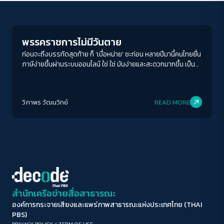
Crack Politics
ขนาดตัวอักษร
A-
A
A+
A++
พรรคราชการไม่มีวันตาย
ระยะห่างข้อความ
ก่อนจะถึงบรรทัดสุดท้าย ก็ ‘เบื่อหน่าย’ ซะก่อน หลายปีมานี้คนไทยยื่น
ภาษีง่ายขึ้นผ่านระบบออนไลน์ ใช่ ใช่ มันง่ายและสะดวกมากขึ้น เป็น
ปกติ
มาก
มากที่สุด
วิธีการที่พยายามอำนวยความสะดวก ลดรูปความเป็นราชการโดยใช้
ระบบออนไลน์เป็นตัวช่วย แต่แค่ลดรูปเท่านั้น รากทางความคิดเชิง
ปรับสีสำหรับตาบอดสี
ระบบระเบียบยังอยู่ ต้นปี 2568 เพื่อนของเรายื่นภาษีผ่านระบบ
วิภาพร วัฒนวิทย์
READ MORE
ออนไลน์ ผ่านไปหลายเดือนจนเราได้เงินภาษีโอนคืนมา แต่ใน User
ปิด
Protan
Deutan
Tritan
ของเพื่อนยังแจ้งเตือนในระบบว่าขอเอกสารเพิ่ม เขาส่งเอกสารเข้า
ระบบตามที่มีการแจ้งว่ายังขาด มันน่าจะจบใช่ไหม ? แต่ยัง ยังไม่ได้
เงินคืนแม้เวลาผ่านไปนานหลายเดือนจนเกือบถอดใจ ได้ภาษีคืนรึยัง
คอนทราสต์สูง
? เราถาม เพราะความยุ่งยากในการติดต่อเจ้าหน้าที่ทำให้เราไม่ได้
รับคำถาม คำถามที่ว่าวนซ้ำมากกว่า 3 ครั้งในรอบหนึ่งเดือน ในที่สุด
โหมดขาวดำ
เพื่อนของเราก็ต่อสายโทรกลับไปที่เจ้าหน้าที่ภาษีในจังหวัดชุมพร แต่
เจ้าหน้าที่สรรพากรบอกเรื่องการยื่นเอกสารเพิ่มเติมดังกล่าวยัง
ค้างอยู่ที่ศูนย์ใหญ่ในจังหวัดสุราษฎร์ธานี อย่างเดียวที่ทำได้คือ รอ
ฟอนต์อ่านง่าย
สำนักเครือข่ายสื่อสาธารณะ
รอ รอต่อไป เดือนเศษไม่ได้รับการตอบกลับจากเจ้า
หน้าที่ ผู้ยื่นภาษีติดต่อไปผ่านเบอร์โทรศัพท์หน่วยงานราชการ และ
องค์การกระจายเสียงและแพร่ภาพสาธารณะแห่งประเทศไทย (THAI
เน้นลิงก์
อย่างที่รู้โทรไม่สำเร็จในครั้งแรก หลายวันต่อก็ยังโทรจนโชคเข้าข้าง
PBS)