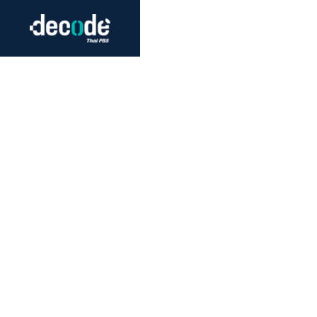
Futurism
Journalism
Crack 
Education
Peace
Sustainability
Workers/Economy
Human Rights