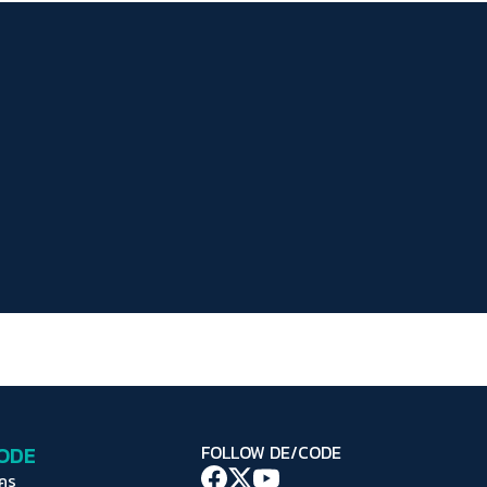
ระยะห่างข้อความ
ปกติ
มาก
มากที่สุด
ปรับสีสำหรับตาบอดสี
ปิด
Protan
Deutan
Tritan
คอนทราสต์สูง
โหมดขาวดำ
ฟอนต์อ่านง่าย
เน้นลิงก์
เน้นกรอบ Focus
CODE
FOLLOW DE/CODE
ซ่อนรูปภาพ
ใคร