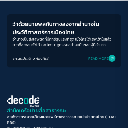
Crack Politics
ขนาดตัวอักษร
A-
A
A+
A++
ว่าด้วยนายพลกับทางลงจากอำนาจใน
ระยะห่างข้อความ
ประวัติศาสตร์การเมืองไทย
ปกติ
มาก
มากที่สุด
อำนาจเป็นสิ่งเสพติดที่มีฤทธิ์รุนแรงที่สุด เมื่อใครได้เสพเข้าไปแล้ว
ยากที่จะถอนตัวได้ และโศกนาฏกรรมอย่างหนึ่งของผู้มีอำนาจ
จำนวนมากทั่วโลกคือ ไม่รู้จังหวะเวลาว่าตนเองควรจะก้าวลงจาก
ปรับสีสำหรับตาบอดสี
อำนาจเมื่อใด
รศ.ดร.ประจักษ์ ก้องกีรติ
READ MORE
ปิด
Protan
Deutan
Tritan
คอนทราสต์สูง
โหมดขาวดำ
ฟอนต์อ่านง่าย
สำนักเครือข่ายสื่อสาธารณะ
องค์การกระจายเสียงและแพร่ภาพสาธารณะแห่งประเทศไทย (THAI
เน้นลิงก์
PBS)