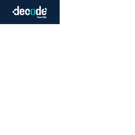
Futurism
Journalism
Crack 
Education
Peace
Sustainability
Workers/Economy
Human Rights