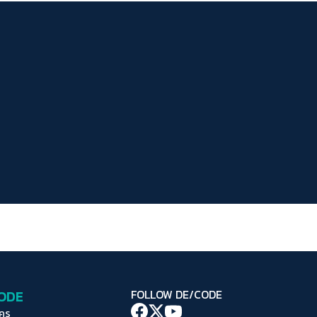
ระยะห่างข้อความ
ปกติ
มาก
มากที่สุด
ปรับสีสำหรับตาบอดสี
ปิด
Protan
Deutan
Tritan
คอนทราสต์สูง
โหมดขาวดำ
ฟอนต์อ่านง่าย
เน้นลิงก์
เน้นกรอบ Focus
CODE
FOLLOW DE/CODE
ซ่อนรูปภาพ
ใคร