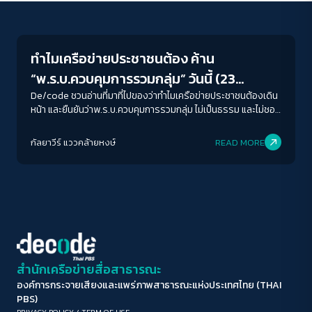
Crack Politics
ขนาดตัวอักษร
A-
A
A+
A++
ทำไมเครือข่ายประชาชนต้อง ค้าน
ระยะห่างข้อความ
“พ.ร.บ.ควบคุมการรวมกลุ่ม” วันนี้ (23
ปกติ
มาก
มากที่สุด
พ.ค.65) นัดชุมนุมยืดเยื้อหน้าทำเนียบฯ
De/code ชวนอ่านที่มาที่ไปของว่าทำไมเครือข่ายประชาชนต้องเดิน
หน้า และยืนยันว่าพ.ร.บ.ควบคุมการรวมกลุ่ม ไม่เป็นธรรม และไม่ชอบ
ธรรม รวมถึงจะเป็นการละเมิดสิทธิของประชาชนในการร่วมกลุ่ม
ปรับสีสำหรับตาบอดสี
และชุมนุมด้วย
กัลยาวีร์ แววคล้ายหงษ์
READ MORE
ปิด
Protan
Deutan
Tritan
คอนทราสต์สูง
โหมดขาวดำ
ฟอนต์อ่านง่าย
สำนักเครือข่ายสื่อสาธารณะ
องค์การกระจายเสียงและแพร่ภาพสาธารณะแห่งประเทศไทย (THAI
เน้นลิงก์
PBS)