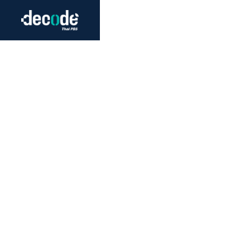
Futurism
Journalism
Crack 
Education
Peace
Sustainability
Workers/Economy
Human Rights