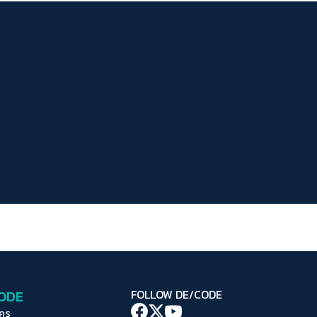
ระยะห่างข้อความ
ปกติ
มาก
มากที่สุด
ปรับสีสำหรับตาบอดสี
ปิด
Protan
Deutan
Tritan
คอนทราสต์สูง
โหมดขาวดำ
ฟอนต์อ่านง่าย
เน้นลิงก์
เน้นกรอบ Focus
CODE
FOLLOW DE/CODE
ซ่อนรูปภาพ
ใคร