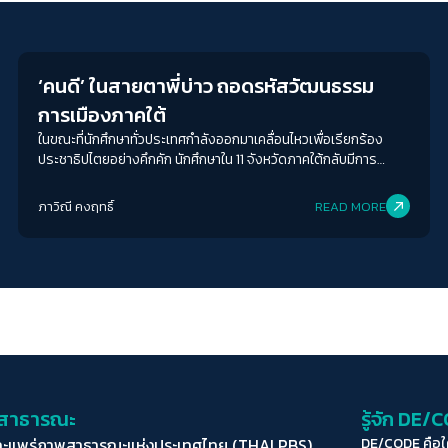
Crack Politics
‘คนดี’ ในสายตาพี่บ่าว ถอดรหัสวัฒนธรรม
การเมืองภาคใต้
ในขณะที่นักศึกษาทั่วประเทศกำลังออกมาเคลื่อนไหวเพื่อเรียกร้อง
ประชาธิปไตยอย่างคึกคัก นักศึกษาใน 11 จังหวัดภาคใต้กลับมีการ
เคลื่อนไหวที่แผ่วลงหากเทียบกับการเคลื่อนไหว ณ ครั้งที่กลุ่มกปปส.
ลุกขึ้นมาชัตดาวน์ประเทศไทย ด้วยเหตุนี้เอง Decode จึงลงใต้เพื่อไป
ภาวิณี คงฤทธิ์
READ MORE
พูดคุยกับ ผศ. ดร. บูฆอรี ยีหมะ อาจารย์ประจำหลักสูตร
รัฐประศาสนศาสตร์ คณะมนุษยศาสตร์และสังคมศาสตร์ มหาวิทยาลัย
ราชภัฎสงขลา ถึงประเด็นวัฒนธรรมการเมืองภาคใต้ว่า มีปัจจัยใด
บ้างที่หล่อหลอมให้คนใต้มีวัฒนธรรมการเมืองนิยม ‘คนดี’ พร้อมทั้ง
ตอบข้อสงสัยยอดฮิตว่า ทำไมคนใต้ถึงรักพรรคประชาธิปัตย์ และ การ
พ่ายแพ้ (อย่างยับเยิน) ในการเลือกตั้งครั้งที่ผ่านมาสะท้อนอะไรในวันนี้
่อสาธารณะ
รู้จัก DE/
ละแพร่ภาพสาธารณะแห่งประเทศไทย (THAI PBS)
DE/CODE คือ