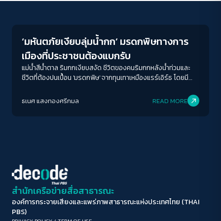
Environment
ขนาดตัวอักษร
A-
A
A+
A++
‘มหันตภัยเงียบลุ่มน้ำกก’ มรดกพิษทางการ
ระยะห่างข้อความ
เมืองที่ประชาชนต้องแบกรับ
ปกติ
มาก
มากที่สุด
แม่น้ำสีน้ำตาล ริมกกเงียบสงัด ชีวิตของคนริมกกหลังน้ำท่วมและ
ชีวิตที่ต้องปนเปื้อน 'มรดกพิษ' จากทุนเทาเหมืองแรร์เอิร์ธ โดยมี
ราคาที่ต้องจ่ายคือ 'ชีวิตของคน 60 ล้านคน'
ปรับสีสำหรับตาบอดสี
ธเนศ แสงทองศรีกมล
READ MORE
ปิด
Protan
Deutan
Tritan
คอนทราสต์สูง
โหมดขาวดำ
ฟอนต์อ่านง่าย
สำนักเครือข่ายสื่อสาธารณะ
องค์การกระจายเสียงและแพร่ภาพสาธารณะแห่งประเทศไทย (THAI
เน้นลิงก์
PBS)