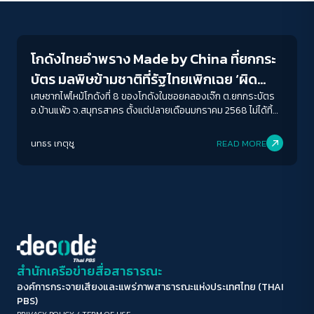
Environment
ขนาดตัวอักษร
A-
A
A+
A++
โกดังไทยอำพราง Made by China ที่ยกกระ
ระยะห่างข้อความ
บัตร มลพิษข้ามชาติที่รัฐไทยเพิกเฉย ‘ผิด
ปกติ
มาก
มากที่สุด
เพี้ยนและผุพัง’
เศษซากไฟไหม้โกดังที่ 8 ของโกดังในซอยคลองเจ๊ก ต.ยกกระบัตร
อ.บ้านแพ้ว จ.สมุทรสาคร ตั้งแต่ปลายเดือนมกราคม 2568 ไม่ได้ทิ้ง
ร่องรอยไว้แค่หลังคาสังกะสีและอาคารสีดำไหม้ที่พบเครื่องจักรและ
ปรับสีสำหรับตาบอดสี
กากอุตสาหกรรมหลายประเภทไว้ข้างใน แต่ไฟไหม้ครั้งนี้ ยังทำให้เห็น
นทธร เกตุชู
READ MORE
ปิด
Protan
Deutan
Tritan
ว่าแท้จริงแล้วข้างใน 'ประกอบกิจการ' ที่อันตรายเพียงใด ขณะ
เดียวกันยังค้นพบถึงกระบวนการอาชญากรรมสิ่งแวดล้อมที่ผิด
กฎหมายหลายประการ
คอนทราสต์สูง
โหมดขาวดำ
ฟอนต์อ่านง่าย
สำนักเครือข่ายสื่อสาธารณะ
องค์การกระจายเสียงและแพร่ภาพสาธารณะแห่งประเทศไทย (THAI
เน้นลิงก์
PBS)