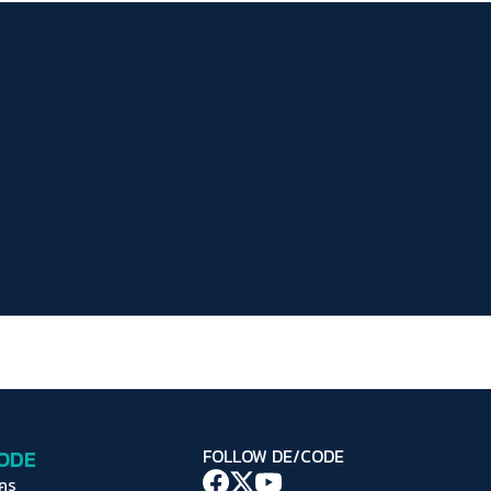
ระยะห่างข้อความ
ปกติ
มาก
มากที่สุด
ปรับสีสำหรับตาบอดสี
ปิด
Protan
Deutan
Tritan
คอนทราสต์สูง
โหมดขาวดำ
ฟอนต์อ่านง่าย
เน้นลิงก์
เน้นกรอบ Focus
CODE
FOLLOW DE/CODE
ซ่อนรูปภาพ
ใคร