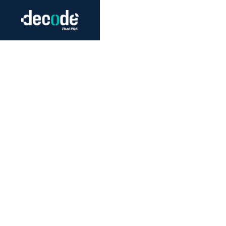
Futurism
Journalism
Crack 
Education
Peace
Sustainability
Workers/Economy
Human Rights