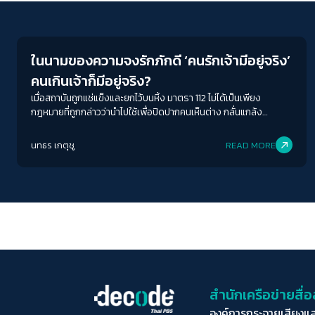
Crack Politics
ในนามของความจงรักภักดี ‘คนรักเจ้ามีอยู่จริง’
คนเกินเจ้าก็มีอยู่จริง?
เมื่อสถาบันถูกแช่แข็งและยกไว้บนหิ้ง มาตรา 112 ไม่ได้เป็นเพียง
กฎหมายที่ถูกกล่าวว่านำไปใช้เพื่อปิดปากคนเห็นต่าง กลั่นแกล้ง
ทางการเมือง กลับยังมีวาระซ่อนเร้นภายใต้เสื้อของความจงรักภักดี
ในวันที่คนรักเจ้าใช้เพื่อปกป้องสถาบัน แต่ยังมีคนเกินเจ้าสวมเสื้อของ
นทธร เกตุชู
READ MORE
ความจงรักภักดีใช้ ม.112 และสถาบันเป็นช่องทางหากิน
สำนักเครือข่ายสื
องค์การกระจายเสียงแ